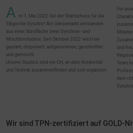
A
Für uns
m 1. Mai 2022 fiel der Startschuss für die
Charakt
Elbgorilla-Synchro! Am Gänsemarkt entstanden
zusamme
aus einer Bürofläche zwei Synchron- und
Mitarbe
Mischtonstudios. Seit Oktober 2022 wird hier
Zusamme
geplant, disponiert, aufgenommen, geschnitten
und fre
und gemischt.
Regisse
Unsere Studios sind ein Ort, an dem Kreativität
Team ha
und Technik zusammenfinden und sich ergänzen.
Profess
dem ric
Synchro
Wir sind TPN-zertifiziert auf GOLD-N