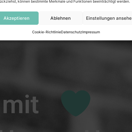
ückziehst, können bestimmte Merkmale und Funktionen beeinträchtigt werden.
Akzeptieren
Ablehnen
Einstellungen anseh
Cookie-Richtlinie
Datenschutz
Impressum
 mit