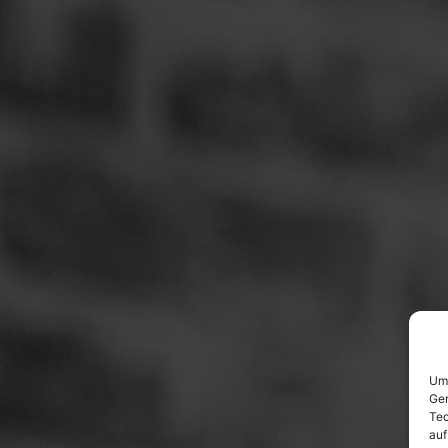
Um 
Ger
Tec
auf