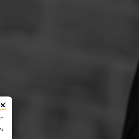
um
Ds